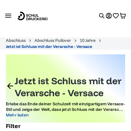
alt springen
Abschluss
Abschluss Pullover
10 Jahre
Jetzt ist Schluss mit der Verarsche - Versace
Jetzt ist Schluss mit der
Verarsche - Versace
Erlebe das Ende deiner Schulzeit mit einzigartigem Versace-
Stil und zeige der Welt, dass jetzt Schluss mit der Verarsche
ist. Hol dir trendige Motive und feiere deinen Abschluss mit
Mehr laden
einem modischen Statement, das beeindruckt und in
Filter
Erinnerung bleibt.