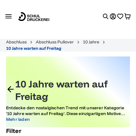
alt springen
Abschluss
Abschluss Pullover
10 Jahre
10 Jahre warten auf Freitag
10 Jahre warten auf
Freitag
Entdecke den nostalgischen Trend mit unserer Kategorie
'10 Jahre warten auf Freitag'. Diese einzigartigen Motive
bringen die Erinnerungen an deine Abiturzeit zurück und
Mehr laden
sind ideal für alle, die den Charme vergangener Tage lieben.
Filter
Perfekt für dein persönliches Erinnerungsstück.