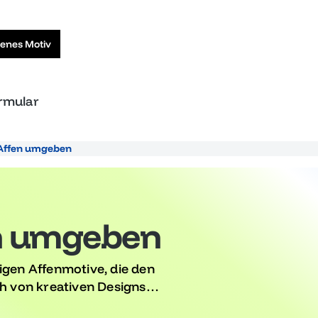
genes Motiv
ormular
 Affen umgeben
en umgeben
igen Affenmotive, die den
ch von kreativen Designs
en Stilrichtungen. Perfekt