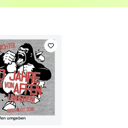
gsstück.
ffen umgeben