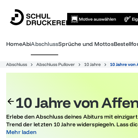
springen
Zur Hauptnavigation springen
Motive auswählen
Ei
Home
Abi
Abschluss
Sprüche und Mottos
Bestellf
Abschluss
Abschluss Pullover
10 Jahre
10 Jahre von
10 Jahre von Aff
Erlebe den Abschluss deines Abiturs mit einzigart
Trend der letzten 10 Jahre widerspiegeln. Lass di
inspirieren und feiere mit diesen außergewöhnlich
Mehr laden