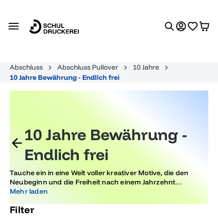
alt springen
Abschluss
Abschluss Pullover
10 Jahre
10 Jahre Bewährung - Endlich frei
10 Jahre Bewährung -
Endlich frei
Tauche ein in eine Welt voller kreativer Motive, die den
Neubeginn und die Freiheit nach einem Jahrzehnt
symbolisieren. Lass dich inspirieren von Designs, die den
Mehr laden
wichtigen Schritt in die Zukunft feiern und einen Abschluss
Filter
gebührend ehren.