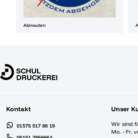
Abinauten
A
Kontakt
Unser K
Wir sind f
01575 517 86 19
Mo. - Fr. 
06151 7866664