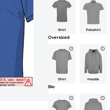
Symbol für deinen Erfolg und die
du es bei der Abschlussfeier, au
wird dich immer daran erinnern,
Welt offensteht. Dank seiner h
super bequem und langlebig, so
Shirt
Poloshirt
Hol dir jetzt das Abinauten T-S
Oversized
es ist die perfekte Mischung au
passt. Zeig der Welt, dass du ber
Shirt
Hoodie
Bio