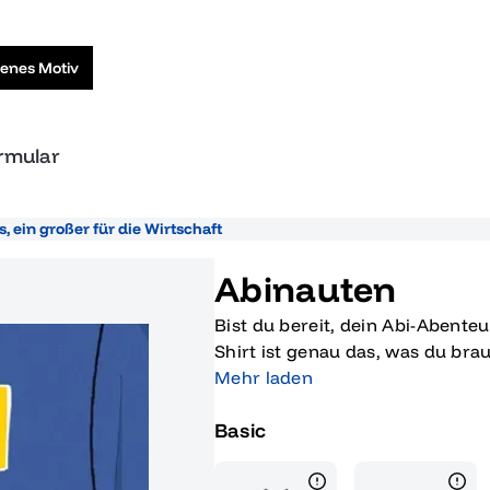
genes Motiv
ormular
s, ein großer für die Wirtschaft
Abinauten
Bist du bereit, dein Abi-Abente
Shirt ist genau das, was du bra
deinem Leben gebührend zu zele
Mehr laden
Astronauten-Motiv und dem frec
Basic
Kleidungsstück für alle, die ih
Stolz beenden und in neue, aufr
wollen. Dieses Shirt ist nicht 