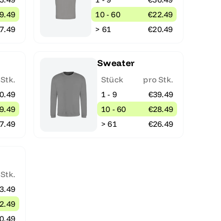
9.49
10 - 60
€22.49
7.49
> 61
€20.49
Sweater
 Stk.
Stück
pro Stk.
0.49
1 - 9
€39.49
9.49
10 - 60
€28.49
7.49
> 61
€26.49
 Stk.
3.49
2.49
0.49