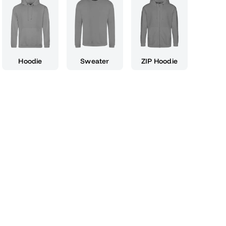
 neuen Horizonte, die vor dir liegen. Egal, ob
f der Abi-Party oder einfach im Alltag trägst, es
 wie weit du es geschafft hast und dass dir die
ochwertigen Baumwollqualität ist es zudem
dass du es immer wieder gerne tragen wirst.
Hoodie
Sweater
ZIP Hoodie
hirt und mach deinen Abschluss unvergesslich –
s Spaß, Motivation und Style, die genau zu dir
eit bist, als Abi-Held in die Zukunft zu starten!