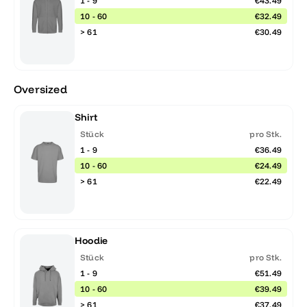
1 - 9
€43.49
10 - 60
€32.49
> 61
€30.49
Oversized
Shirt
Stück
pro Stk.
1 - 9
€36.49
10 - 60
€24.49
> 61
€22.49
Hoodie
Stück
pro Stk.
1 - 9
€51.49
10 - 60
€39.49
> 61
€37.49