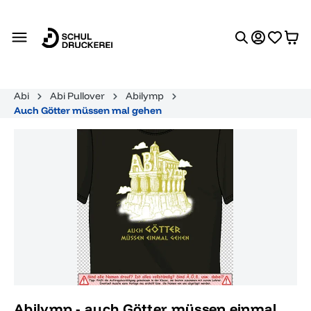
alt springen
Abi
Abi Pullover
Abilymp
Auch Götter müssen mal gehen
Bildergalerie überspringen
Abilymp - auch Götter müssen einmal