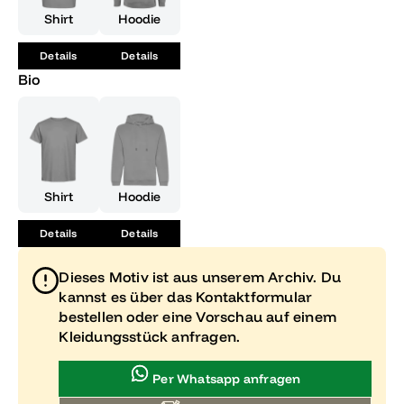
Abenteuer zu erleben, während du stilvoll und
Shirt
Hoodie
selbstbewusst in die Zukunft schreitest.
Details
Details
Bio
Shirt
Hoodie
Details
Details
Dieses Motiv ist aus unserem Archiv. Du
kannst es über das Kontaktformular
bestellen oder eine Vorschau auf einem
Kleidungsstück anfragen.
Per Whatsapp anfragen