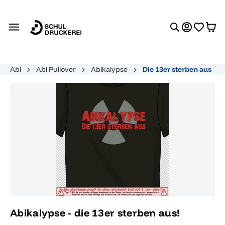
alt springen
Abi
Abi Pullover
Abikalypse
Die 13er sterben aus
Bildergalerie überspringen
Abikalypse - die 13er sterben aus!