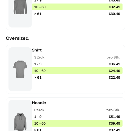
1 - 9
€43.49
10 - 60
€32.49
> 61
€30.49
Oversized
Shirt
Stück
pro Stk.
1 - 9
€36.49
10 - 60
€24.49
> 61
€22.49
Hoodie
Stück
pro Stk.
1 - 9
€51.49
10 - 60
€39.49
> 61
€37.49