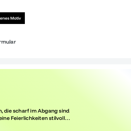
genes Motiv
ormular
n, die scharf im Abgang sind
e Feierlichkeiten stilvoll
ehen. Entdecke Designs, die