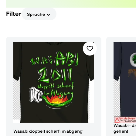
perfekt zum Abitur passen.
Filter
Sprüche
Wasabi - d
Wasabi doppelt scharf im abgang
gehen!