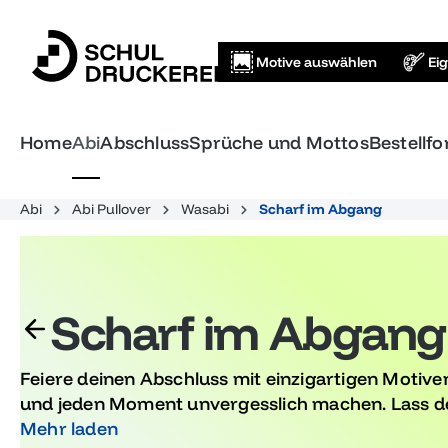
springen
Zur Hauptnavigation springen
Motive auswählen
Ei
Home
Abi
Abschluss
Sprüche und Mottos
Bestellf
Abi
Abi Pullover
Wasabi
Scharf im Abgang
Scharf im Abgang
Feiere deinen Abschluss mit einzigartigen Motive
und jeden Moment unvergesslich machen. Lass dein
und mit einer Prise Humor in die Geschichte eing
Mehr laden