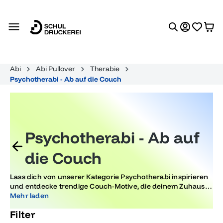
alt springen
Abi
Abi Pullover
Therabie
Psychotherabi - Ab auf die Couch
Psychotherabi - Ab auf
die Couch
Lass dich von unserer Kategorie Psychotherabi inspirieren
und entdecke trendige Couch-Motive, die deinem Zuhause
ein frisches und kreatives Flair verleihen. Gestalte deine
Mehr laden
Wohnräume neu und bringe mit einzigartigen Designs
Filter
Entspannung in deinen Alltag.