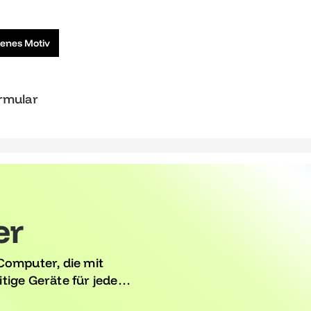
genes Motiv
ormular
er
Computer, die mit
tige Geräte für jede
ieße neueste Trends und