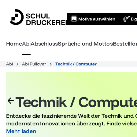
springen
Zur Hauptnavigation springen
Motive auswählen
Ei
Home
Abi
Abschluss
Sprüche und Mottos
Bestellf
Abi
Abi Pullover
Technik / Computer
Technik / Comput
Entdecke die faszinierende Welt der Technik und 
modernsten Innovationen überzeugt. Finde vielsei
Anwendung und erziele optimale Ergebnisse. Gen
Mehr laden