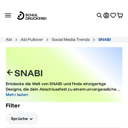
alt springen
Abi
Abi Pullover
Social Media Trends
SNABI
SNABI
Entdecke die Welt von SNABI und finde einzigartige
Designs, die dein Abschlussfest zu einem unvergesslichen
Erlebnis machen. Lass dich von kreativen und trendigen
Mehr laden
Motiven inspirieren, die perfekt für jeden Anlass sind.
Filter
Sprüche