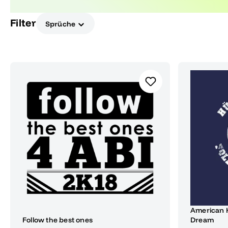
Follow your dreams und mache deinen Abschluss 
Filter
Sprüche
American H
Follow the best ones
Dream