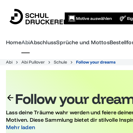
springen
Zur Hauptnavigation springen
Motive auswählen
Ei
Home
Abi
Abschluss
Sprüche und Mottos
Bestellf
Abi
Abi Pullover
Schule
Follow your dreams
Follow your drea
Lass deine Träume wahr werden und feiere deinen
Motiven. Diese Sammlung bietet dir stilvolle Inspi
feiern und die nächste Etappe deines Lebens mit 
Mehr laden