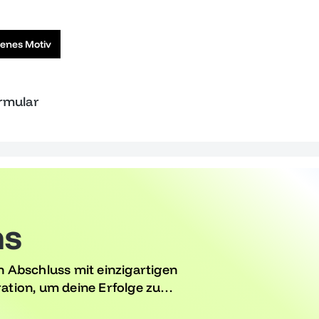
genes Motiv
ormular
ms
 Abschluss mit einzigartigen
ration, um deine Erfolge zu
Zuversicht zu begrüßen.