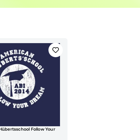
unvergesslich.
übertsschool Follow Your