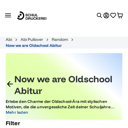
alt springen
Abi
Abi Pullover
Random
Now we are Oldschool Abitur
Now we are Oldschool
Abitur
Erlebe den Charme der Oldschool-Ära mit stylischen
Motiven, die die unvergessliche Zeit deiner Schuljahre
wieder aufleben lassen. Perfekt für alle, die den Vibe ihres
Mehr laden
Abiturs feiern und nostalgische Erinnerungen in modernen
Filter
Designs suchen.