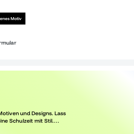
genes Motiv
ormular
Motiven und Designs. Lass
ne Schulzeit mit Stil.
v für Deinen unvergesslichen