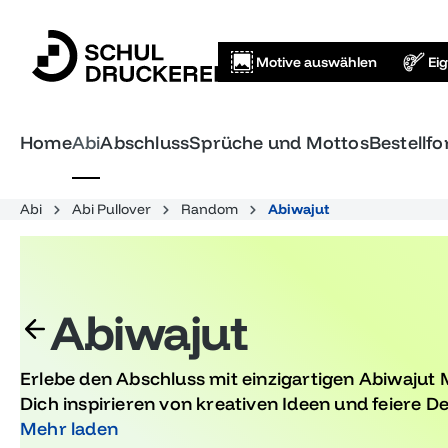
springen
Zur Hauptnavigation springen
Motive auswählen
Ei
Home
Abi
Abschluss
Sprüche und Mottos
Bestellf
Abi
Abi Pullover
Random
Abiwajut
Abiwajut
Erlebe den Abschluss mit einzigartigen Abiwajut 
Dich inspirieren von kreativen Ideen und feiere Dei
Entdecke die Vielfalt und finde das perfekte Moti
Mehr laden