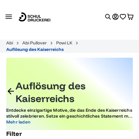
alt springen
Abi
Abi Pullover
Powi LK
Auflösung des Kaiserreichs
Auflösung des
Kaiserreichs
Entdecke einzigartige Motive, die das Ende des Kaiserreichs
stilvoll zelebrieren. Setze ein geschichtliches Statement mit
Designs, die Geschichte und Stil vereinen. Perfekt für
Mehr laden
Abschlussfeiern, um Trends von damals modern zu
Filter
interpretieren.