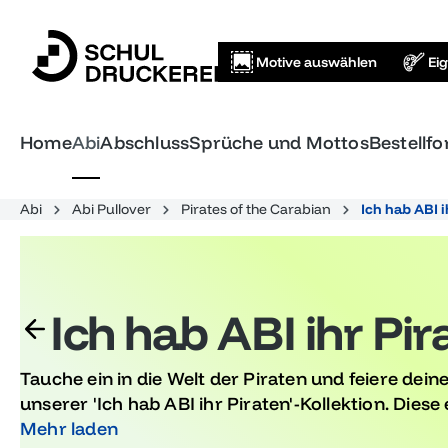
springen
Zur Hauptnavigation springen
Motive auswählen
Ei
Home
Abi
Abschluss
Sprüche und Mottos
Bestellf
Abi
Abi Pullover
Pirates of the Carabian
Ich hab ABI i
Ich hab ABI ihr Pir
Tauche ein in die Welt der Piraten und feiere deinen
unserer 'Ich hab ABI ihr Piraten'-Kollektion. Diese
perfekt für deine Abschlussfeier und lassen dich 
Mehr laden