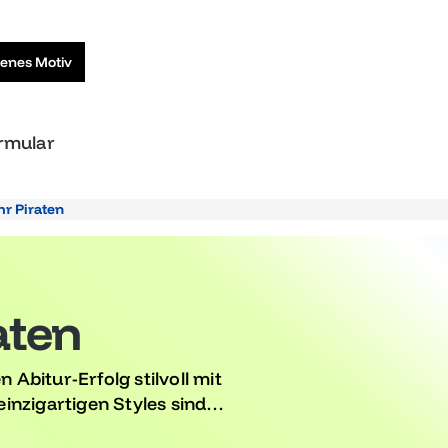
genes Motiv
ormular
hr Piraten
aten
 Abitur-Erfolg stilvoll mit
 einzigartigen Styles sind
im Rampenlicht glänzen. Egal