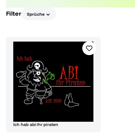
ob als Geschenk oder für dich selbst, entdecke t
Filter
Sprüche
Ich hab abi ihr piraten