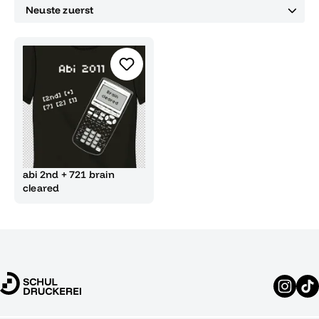
abi 2nd + 721 brain
cleared