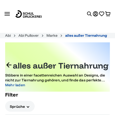
alt springen
Abi
Abi Pullover
Marke
alles außer Tiernahrung
alles außer Tiernahrung
Stöbere in einer facettenreichen Auswahl an Designs, die
nicht zur Tiernahrung gehören, und finde das perfekte
Motiv für den Abiturabschluss. Lass deiner Kreativität
Mehr laden
freien Lauf und entdecke inspirierende Designs, die jedem
Filter
Trend folgen und besondere Geschenke bieten.
Sprüche