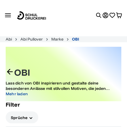
alt springen
Abi
Abi Pullover
Marke
OBI
OBI
Lass dich von OBI inspirieren und gestalte deine
besonderen Anlässe mit stilvollen Motiven, die jeden
Moment unvergesslich machen. Ideal für Abiturfeiern und
Mehr laden
andere wichtige Lebensereignisse. Entdecke Designs, die
Filter
im Trend liegen und deinen Feierlichkeiten einen
besonderen Glanz verleihen.
Sprüche