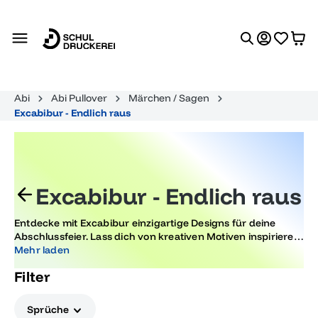
alt springen
Abi
Abi Pullover
Märchen / Sagen
Excabibur - Endlich raus
Excabibur - Endlich raus
Entdecke mit Excabibur einzigartige Designs für deine
Abschlussfeier. Lass dich von kreativen Motiven inspirieren
und mache deine Party unvergesslich. Kreiere den
Mehr laden
perfekten Look für dein Event und feiere deinen Abschluss
Filter
stilvoll und trendbewusst.
Sprüche