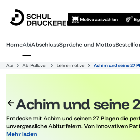
springen
Zur Hauptnavigation springen
Motive auswählen
Ei
Home
Abi
Abschluss
Sprüche und Mottos
Bestellf
Abi
Abi Pullover
Lehrermotive
Achim und seine 27 P
Achim und seine 2
Entdecke mit Achim und seinen 27 Plagen die perf
unvergessliche Abiturfeiern. Von innovativen Part
außergewöhnlichen Erlebnissen – mach deine Abs
Mehr laden