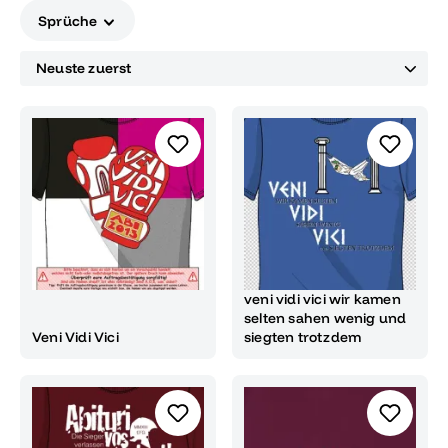
Lieblingsspruch kombiniert ihn mit eleganten Layouts
Sprüche
Schriftarten Farben und Positionen und erstellt ein Design
das euren Stil widerspiegelt. Der gesamte
Gestaltungsprozess ist schnell und intuitiv Spruch
auswählen Design anpassen fertig, euer Latein LK Motto
begleitet euch durch Mottowoche Gruppenfoto und
Abschlussfeier und sorgt dafür dass euer Abi Abschluss
unvergesslich wird.
veni vidi vici wir kamen
selten sahen wenig und
Veni Vidi Vici
siegten trotzdem