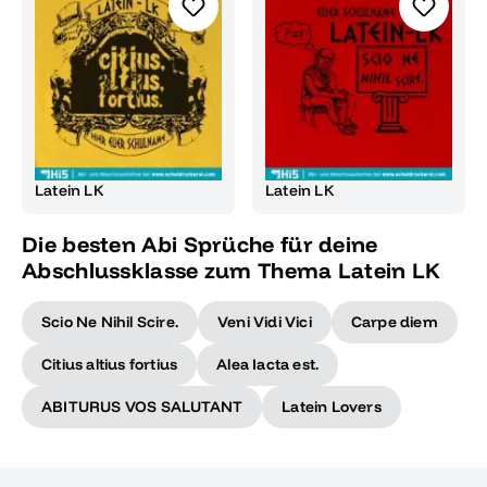
Latein LK
Latein LK
Die besten Abi Sprüche für deine
Abschlussklasse zum Thema Latein LK
Scio Ne Nihil Scire.
Veni Vidi Vici
Carpe diem
Citius altius fortius
Alea Iacta est.
ABITURUS VOS SALUTANT
Latein Lovers