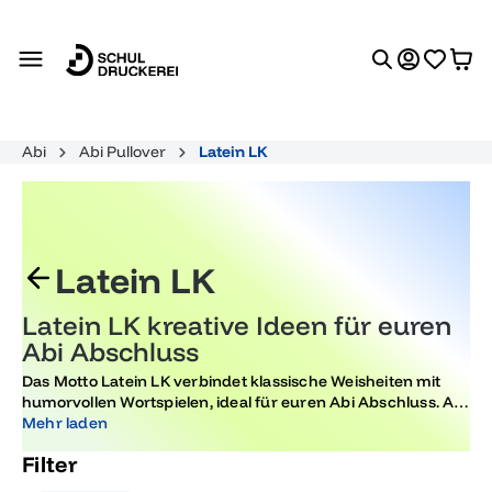
alt springen
Abi
Abi Pullover
Latein LK
Latein LK
Latein LK kreative Ideen für euren
Abi Abschluss
Das Motto Latein LK verbindet klassische Weisheiten mit
humorvollen Wortspielen, ideal für euren Abi Abschluss. Auf
unserer Seite findet ihr Sprüche wie Veni Vidi Vici, Carpe
Mehr laden
Diem oder Alea Iacta Est die eure Klasse auf stilvolle Weise
Filter
repräsentieren. Mit dem integrierten Designer könnt ihr
euer persönliches Latein LK Design erstellen. Wählt euren