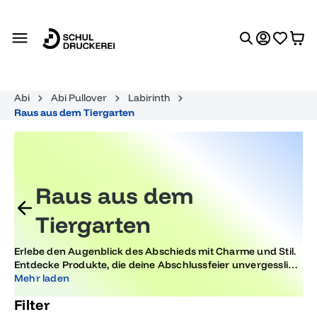
alt springen
Abi
Abi Pullover
Labirinth
Raus aus dem Tiergarten
Raus aus dem
Tiergarten
Erlebe den Augenblick des Abschieds mit Charme und Stil.
Entdecke Produkte, die deine Abschlussfeier unvergesslich
machen. Von stilvoller Dekoration bis hin zu einzigartigen
Mehr laden
Erinnerungsstücken – hier findest du alles, um den „Raus
Filter
aus dem Tiergarten“-Moment besonders zu gestalten.