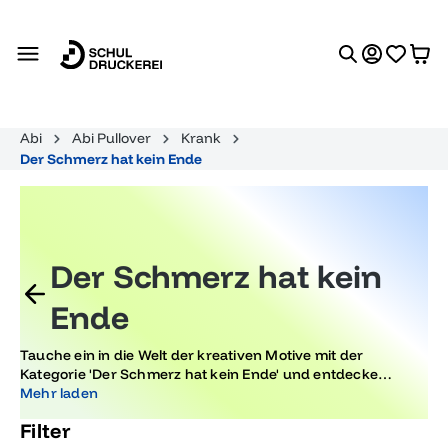
alt springen
Abi
Abi Pullover
Krank
Der Schmerz hat kein Ende
Der Schmerz hat kein
Ende
Tauche ein in die Welt der kreativen Motive mit der
Kategorie 'Der Schmerz hat kein Ende' und entdecke
einzigartige Designs, die das Gefühl des Abschlusses und
Mehr laden
des Neuanfangs nach dem Abitur widerspiegeln. Finde
Filter
dein Lieblingsmotiv, das den aktuellen Trends entspricht.