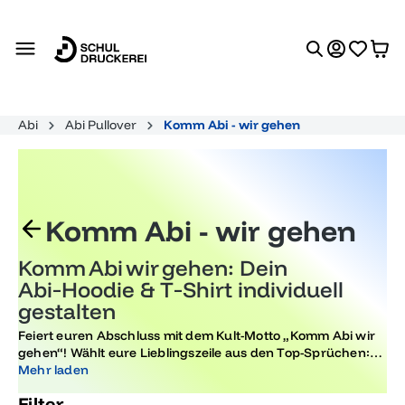
alt springen
Abi
Abi Pullover
Komm Abi - wir gehen
Komm Abi - wir gehen
Komm Abi wir gehen: Dein
Abi‑Hoodie & T‑Shirt individuell
gestalten
Feiert euren Abschluss mit dem Kult-Motto „Komm Abi wir
gehen“! Wählt eure Lieblingszeile aus den Top-Sprüchen:
See you later Abigator, Hauptsache Abgeschlossen,
Mehr laden
Abividerci / Abivederci, Wir stürmen durch die ABITÜR, Nur
Filter
der Haupteingang blieb uns verschlossen. Fügt euren