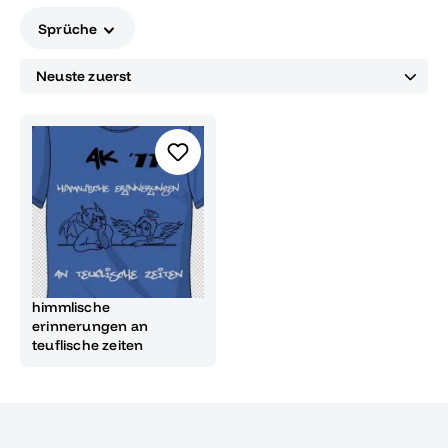
Sprüche
himmlische
erinnerungen an
teuflische zeiten