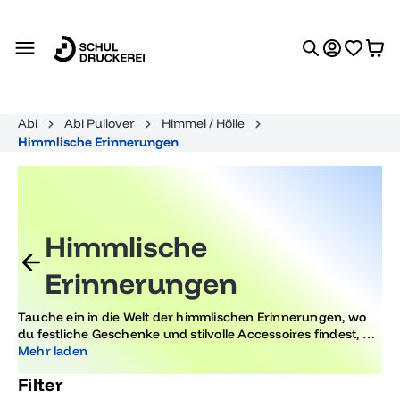
alt springen
Abi
Abi Pullover
Himmel / Hölle
Himmlische Erinnerungen
Himmlische
Erinnerungen
Tauche ein in die Welt der himmlischen Erinnerungen, wo
du festliche Geschenke und stilvolle Accessoires findest, die
unvergessliche Momente schaffen. Mach deine Feier
Mehr laden
unvergesslich mit einzigartigen Andenken, die Liebe und
Filter
Freude vermitteln.