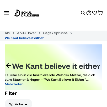
alt springen
Abi
Abi Pullover
Gags / Sprüche
We Kant believe it either
We Kant believe it either
Tauche ein in die faszinierende Welt der Motive, die dich
zum Staunen bringen – "We Kant Believe It Either"
verbindet auf kreative Weise das Abitur-Feeling mit
Mehr laden
einzigartigen Designs, die überraschen und das Herz jedes
Filter
Kunstliebhabers höher schlagen lassen.
Sprüche