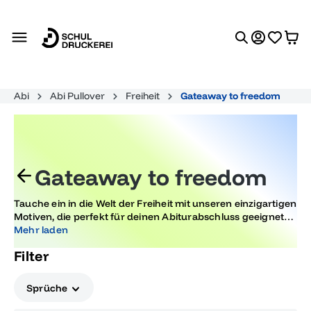
alt springen
Abi
Abi Pullover
Freiheit
Gateaway to freedom
Gateaway to freedom
Tauche ein in die Welt der Freiheit mit unseren einzigartigen
Motiven, die perfekt für deinen Abiturabschluss geeignet
sind. Feiere diesen besonderen Moment stilvoll und
Mehr laden
trendbewusst mit Designs, die Erinnerungen schaffen und
Filter
deine Persönlichkeit widerspiegeln.
Sprüche