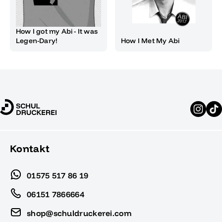
How I got my Abi - It was
Legen-Dary!
How I Met My Abi
Kontakt
01575 517 86 19
06151 7866664
shop@schuldruckerei.com