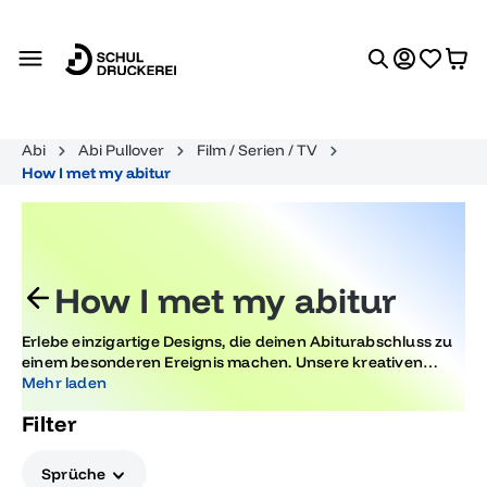
alt springen
Abi
Abi Pullover
Film / Serien / TV
How I met my abitur
How I met my abitur
Erlebe einzigartige Designs, die deinen Abiturabschluss zu
einem besonderen Ereignis machen. Unsere kreativen
Motive sorgen für unvergessliche Erinnerungen und helfen
Mehr laden
dir, stilvoll und im Trend zu feiern. Entdecke jetzt deine
Filter
perfekten Abschlussmomente.
Sprüche