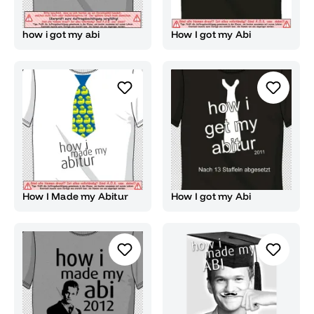
how i got my abi
How I got my Abi
How I Made my Abitur
How I got my Abi