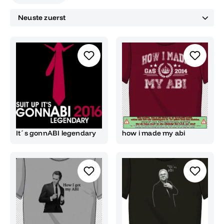
It´s gonnABI legendary
how i made my abi