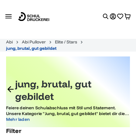
alt springen
Abi
Abi Pullover
Elite / Stars
jung, brutal, gut gebildet
jung, brutal, gut
gebildet
Feiere deinen Schulabschluss mit Stil und Statement.
Unsere Kategorie "Jung, brutal, gut gebildet" bietet dir die
coolsten Abschlussmotive, die perfekt zu deinem
Mehr laden
Abschlussjahr passen und ein Zeichen setzen. Wähle aus
Filter
trendigen Designs, die deine Schulzeit unvergesslich