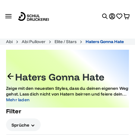
alt springen
Abi
Abi Pullover
Elite / Stars
Haters Gonna Hate
Haters Gonna Hate
Zeige mit den neuesten Styles, dass du deinen eigenen Weg
gehst. Lass dich nicht von Hatern beirren und feiere deinen
Abschluss mit Motiven, die Stärke und Individualität
Mehr laden
ausstrahlen. Perfekt für alle, die ihren Erfolg mit Stil feiern
Filter
möchten.
Sprüche