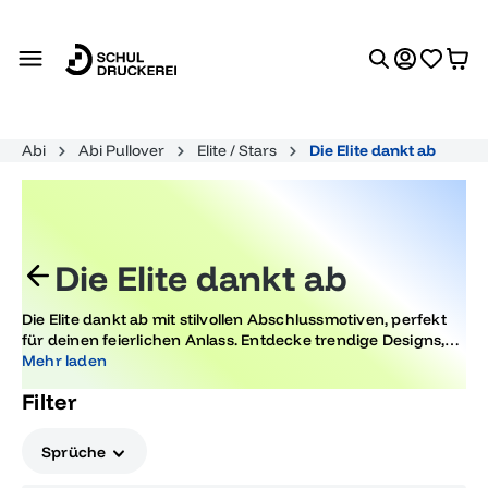
alt springen
Abi
Abi Pullover
Elite / Stars
Die Elite dankt ab
Die Elite dankt ab
Die Elite dankt ab mit stilvollen Abschlussmotiven, perfekt
für deinen feierlichen Anlass. Entdecke trendige Designs,
die Erinnerungen schaffen und deinen großen Moment
Mehr laden
besonders machen. Feier deinen Abschluss stilvoll und
Filter
hinterlasse einen bleibenden Eindruck!
Sprüche