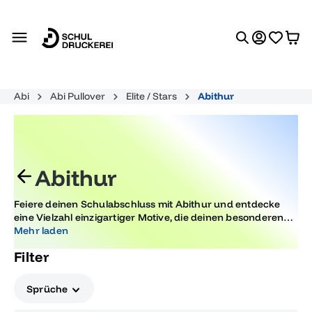
alt springen
Abi
Abi Pullover
Elite / Stars
Abithur
Abithur
Feiere deinen Schulabschluss mit Abithur und entdecke
eine Vielzahl einzigartiger Motive, die deinen besonderen
Moment stilvoll und unvergesslich machen. Unsere Designs
Mehr laden
sind darauf ausgelegt, deinem Abitur die gebührende Ehre
Filter
zu erweisen und diesen Meilenstein gebührend zu feiern.
Sprüche