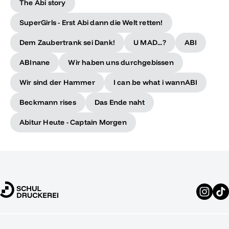
The Abi story
SuperGirls - Erst Abi dann die Welt retten!
Dem Zaubertrank sei Dank!
U MAD...?
ABI
ABInane
Wir haben uns durchgebissen
Wir sind der Hammer
I can be what i wannABI
Beckmann rises
Das Ende naht
Abitur Heute - Captain Morgen