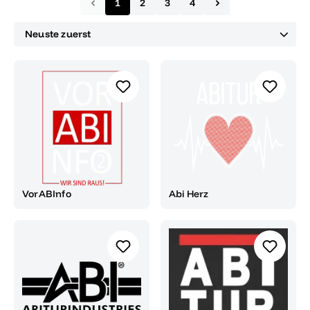
1
2
3
4
VorABInfo
Abi Herz