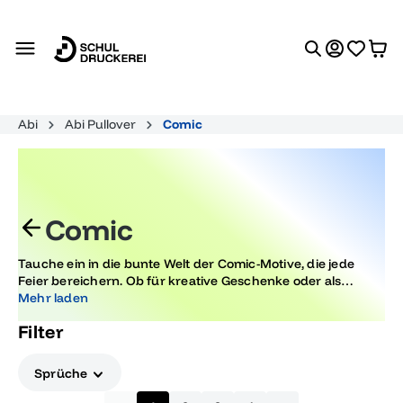
alt springen
Abi
Abi Pullover
Comic
Comic
Tauche ein in die bunte Welt der Comic-Motive, die jede
Feier bereichern. Ob für kreative Geschenke oder als
eindrucksvolle Dekoration, diese Designs sind perfekt für
Mehr laden
besondere Anlässe und Abiturfeiern. Lass deiner Kreativität
Filter
freien Lauf und gestalte unvergessliche Momente.
Sprüche