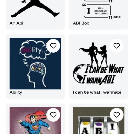
Air Abi
ABI Box
Ability
I can be what i wannabi