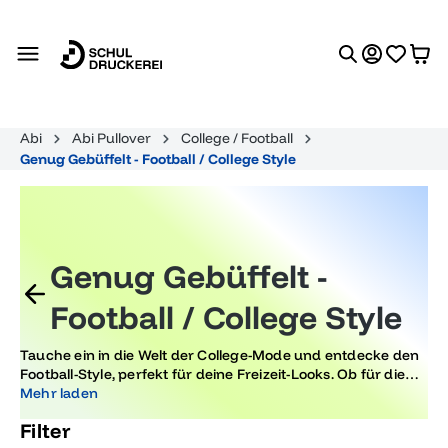
alt springen
Abi
Abi Pullover
College / Football
Genug Gebüffelt - Football / College Style
Genug Gebüffelt -
Football / College Style
Tauche ein in die Welt der College-Mode und entdecke den
Football-Style, perfekt für deine Freizeit-Looks. Ob für die
Abiturfeier oder einfach nur für entspannte Tage, dieser
Mehr laden
Trend vereint lässige Eleganz mit sportlicher Coolness, ideal
Filter
für einen unvergesslichen Auftritt.