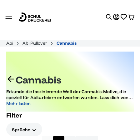
alt springen
Abi
Abi Pullover
Cannabis
Cannabis
Erkunde die faszinierende Welt der Cannabis-Motive, die
speziell für Abiturfeiern entworfen wurden. Lass dich von
einzigartigen Designs inspirieren und finde das perfekte
Mehr laden
Motiv für deinen großen Tag. Entdecke, wie Kreativität und
Filter
Trendbewusstsein hier zusammenkommen.
Sprüche