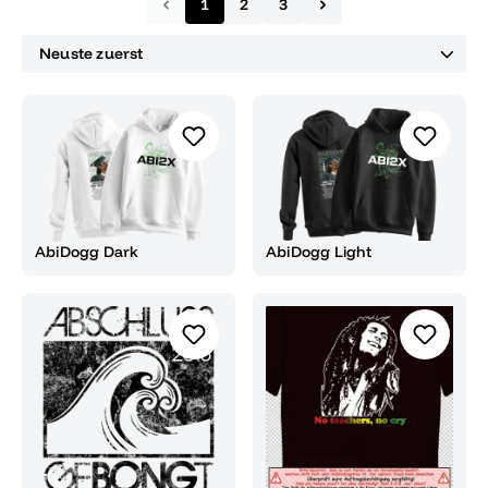
1
2
3
AbiDogg Dark
AbiDogg Light