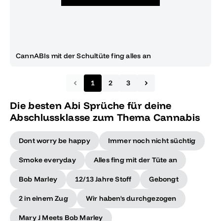
CannABIs mit der Schultüte fing alles an
1
2
3
Die besten Abi Sprüche für deine
Abschlussklasse zum Thema Cannabis
Dont worry be happy
Immer noch nicht süchtig
Smoke everyday
Alles fing mit der Tüte an
Bob Marley
12/13 Jahre Stoff
Gebongt
2 in einem Zug
Wir haben's durchgezogen
Mary J Meets Bob Marley