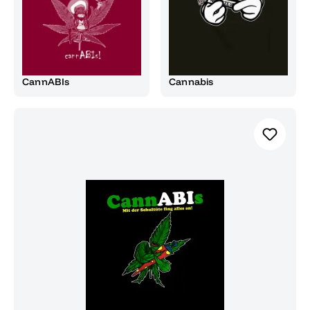
CannABIs
Cannabis