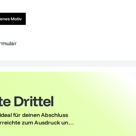
genes Motiv
ormular
e Drittel
e ideal für deinen Abschluss
 Erreichte zum Ausdruck und
, die deine Erinnerungen an