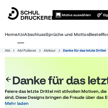
springen
Zur Hauptnavigation springen
Motive auswählen
Ei
Home
Abi
Abschluss
Sprüche und Mottos
Bestellf
Abi
Abi Pullover
Abitour
Danke für das letzte Drittel
Danke für das letzt
Feiere das letzte Drittel mit stilvollen Motiven, di
sind. Diese Designs bringen die Freude über das
laden zum Feiern ein. Entdecke einzigartige Ideen
Mehr laden