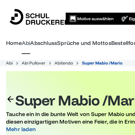
springen
Zur Hauptnavigation springen
Motive auswählen
Ei
Home
Abi
Abschluss
Sprüche und Mottos
Bestellf
Abi
Abi Pullover
Abitendo
Super Mabio /Mario
Super Mabio /Mar
Tauche ein in die bunte Welt von Super Mabio und
diesen einzigartigen Motiven eine Feier, die in Eri
oder Geburtstag, diese Designs sind der Hit für j
Mehr laden