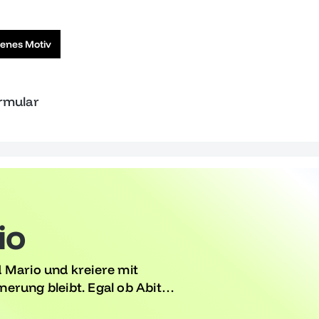
genes Motiv
ormular
io
 Mario und kreiere mit
nnerung bleibt. Egal ob Abitur
ede Party und versprühen