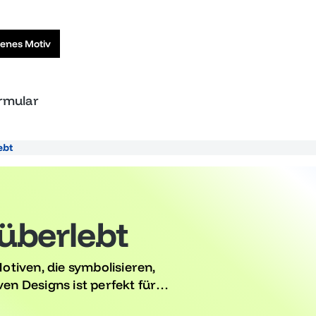
genes Motiv
ormular
ebt
 überlebt
tiven, die symbolisieren,
ven Designs ist perfekt für
en Start in einen neuen