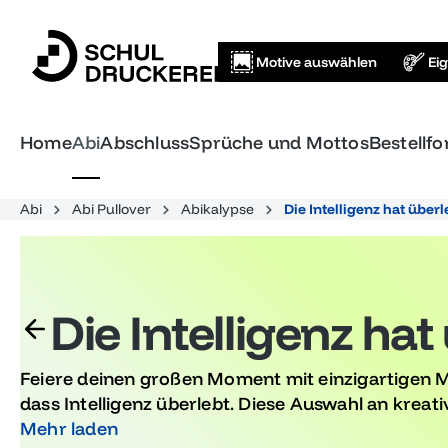
springen
Zur Hauptnavigation springen
Motive auswählen
Ei
Home
Abi
Abschluss
Sprüche und Mottos
Bestellf
Abi
Abi Pullover
Abikalypse
Die Intelligenz hat überl
Die Intelligenz hat
Feiere deinen großen Moment mit einzigartigen Mo
dass Intelligenz überlebt. Diese Auswahl an kreati
Abiturienten, die ihre Leistungen würdigen und d
Mehr laden