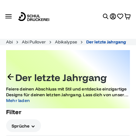
alt springen
Abi
Abi Pullover
Abikalypse
Der letzte Jahrgang
Der letzte Jahrgang
Feiere deinen Abschluss mit Stil und entdecke einzigartige
Designs für deinen letzten Jahrgang. Lass dich von unseren
kreativen Motiven inspirieren und halte unvergessliche
Mehr laden
Momente fest. Perfekt für Abiturienten, die ihren großen
Filter
Moment gebührend feiern möchten.
Sprüche