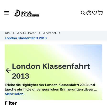
alt springen
Abi
Abi Pullover
Abifahrt
London Klassenfahrt 2013
London Klassenfahrt
2013
Erlebe die Highlights der London Klassenfahrt 2013 und
tauche ein in die unvergesslichen Erinnerungen dieser
besonderen Zeit. Diese Kategorie richtet sich an
Mehr laden
Abiturienten, die ihre Abschlussreise mit den angesagten
Filter
Trends von damals noch einmal aufleben lassen möchten.