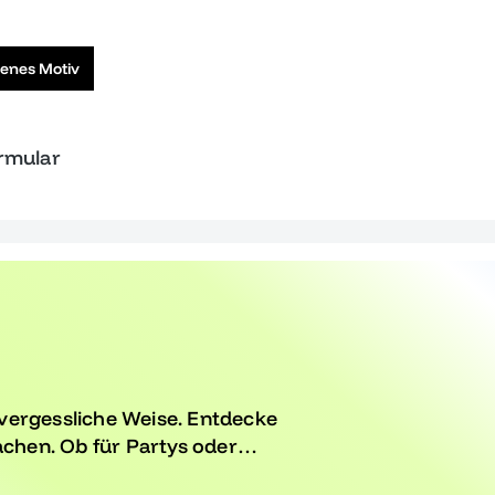
genes Motiv
ormular
vergessliche Weise. Entdecke
achen. Ob für Partys oder
Begleiter für deinen