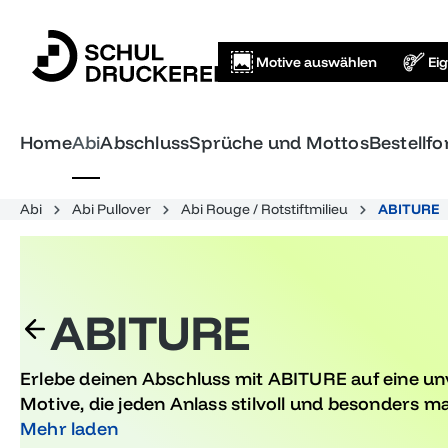
springen
Zur Hauptnavigation springen
Motive auswählen
Ei
Home
Abi
Abschluss
Sprüche und Mottos
Bestellf
Abi
Abi Pullover
Abi Rouge / Rotstiftmilieu
ABITURE
ABITURE
Erlebe deinen Abschluss mit ABITURE auf eine un
Motive, die jeden Anlass stilvoll und besonders m
Erinnerungsstücke, hier findest du den perfekten 
Mehr laden