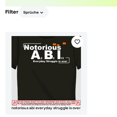
in den Vordergrund stellt.
Filter
Sprüche
notorious abi everyday struggle is over