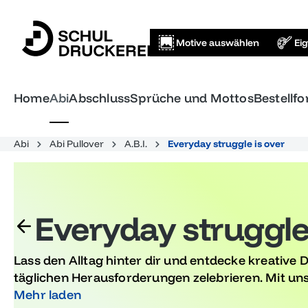
springen
Zur Hauptnavigation springen
Motive auswählen
Ei
Home
Abi
Abschluss
Sprüche und Mottos
Bestellf
Abi
Abi Pullover
A.B.I.
Everyday struggle is over
Everyday struggle 
Lass den Alltag hinter dir und entdecke kreative 
täglichen Herausforderungen zelebrieren. Mit uns
das Feiern deines Abiturs zu einem unvergessliche
Mehr laden