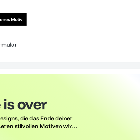
genes Motiv
ormular
is over
Designs, die das Ende deiner
eren stilvollen Motiven wird
n Erlebnis, das deinen Erfolg