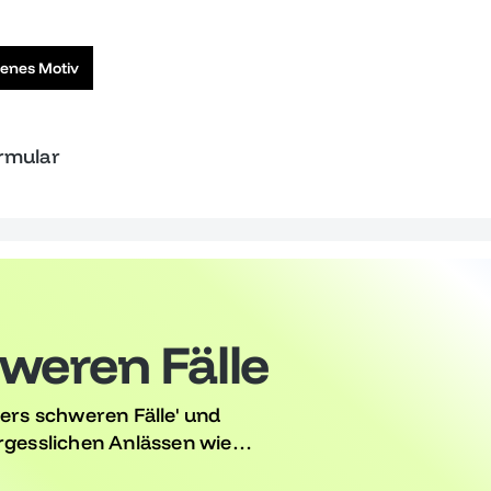
genes Motiv
ormular
weren Fälle
ders schweren Fälle' und
ergesslichen Anlässen wie
Feier kreativ und originell