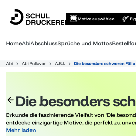
springen
Zur Hauptnavigation springen
Motive auswählen
Ei
Home
Abi
Abschluss
Sprüche und Mottos
Bestellf
Abi
Abi Pullover
A.B.I.
Die besonders schweren Fälle
Die besonders sch
Erkunde die faszinierende Vielfalt von 'Die beson
entdecke einzigartige Motive, die perfekt zu unv
Abschlussfeiern und Abitur passen. Gestalte deine 
Mehr laden