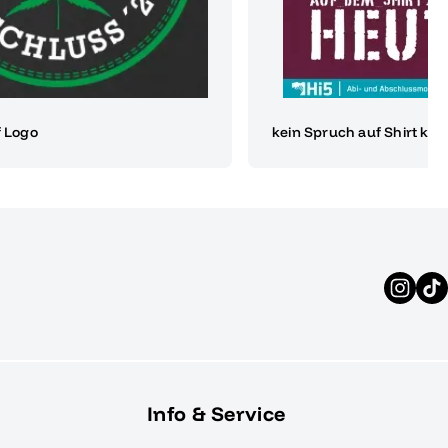
f Logo
kein Spruch auf Shirt ke
Info & Service