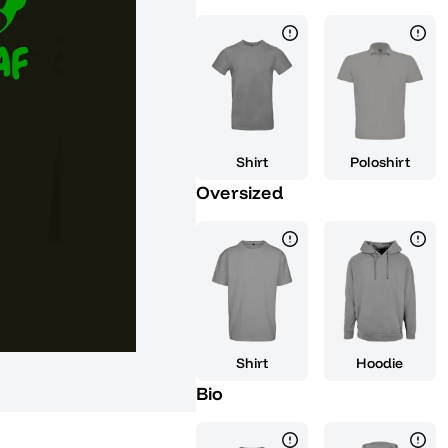
knallige Neongrün des Textes u
Hintergrund machen dieses Shir
unter deinen Mitschülern für G
der Abschlussfeier ein Highlight
mit einem Lächeln gemeistert ha
schließlich hast du es vollbrach
einen Freund: Mit diesem Shirt b
Shirt
Poloshirt
die perfekte Wahl für lustige G
Oversized
absolutes Must-Have für jeden l
Lebensphase startet und dabei 
dein Shirt und feiere mit Stil!
Shirt
Hoodie
Bio