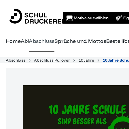
springen
Zur Hauptnavigation springen
Motive auswählen
Ei
Home
Abi
Abschluss
Sprüche und Mottos
Bestellf
Abschluss
Abschluss Pullover
10 Jahre
10 Jahre Schu