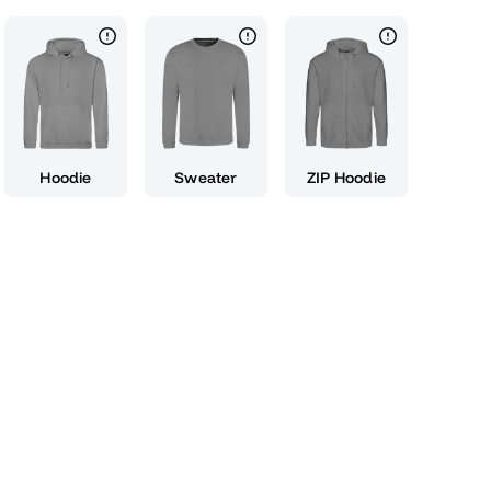
nd der witzige Alien-Kopf auf dunklem
t zu einem echten Hingucker, der nicht nur
esprächsstoff sorgen wird, sondern auch auf
 ist. Zeige, dass du die Strapazen der Schulzeit
st und trage dein Shirt mit Stolz, denn
t! Egal ob als Geschenk für dich selbst oder für
leibst du garantiert in Erinnerung. Es ist auch
Hoodie
Sweater
ZIP Hoodie
ruppenfotos mit deiner Abschlussklasse. Ein
eidgeprüften Schüler, der jetzt in die nächste
seinen Humor nicht verlieren möchte. Hol dir
 #AbiHumor #SchlafAde