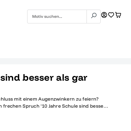
 sind besser als gar
schluss mit einem Augenzwinkern zu feiern?
m frechen Spruch '10 Jahre Schule sind besser
ichtige für dich! Dieses Shirt fängt den
slichen Marathon der letzten Schuljahre
lafmangel in eine humorvolle Erinnerung. Das