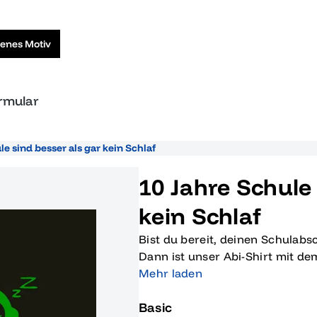
genes Motiv
ormular
le sind besser als gar kein Schlaf
10 Jahre Schule
kein Schlaf
Bist du bereit, deinen Schulab
Dann ist unser Abi-Shirt mit de
als gar kein Schlaf' genau das R
Mehr laden
stressigen, aber auch unverges
Basic
perfekt ein und verwandelt Sch