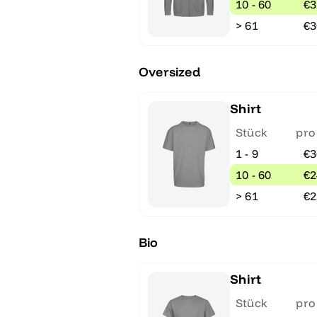
10 - 60
€3
> 61
€3
Oversized
Shirt
Stück
pro
1 - 9
€3
10 - 60
€2
> 61
€2
Bio
Shirt
Stück
pro