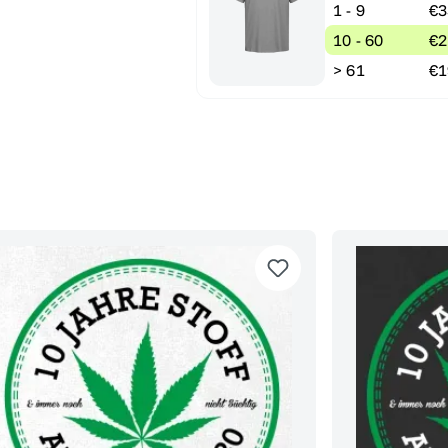
1 - 9
€3
10 - 60
€2
> 61
€1