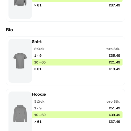
> 61
€37.49
Bio
Shirt
Stück
pro Stk.
1 - 9
€35.49
10 - 60
€21.49
> 61
€19.49
Hoodie
Stück
pro Stk.
1 - 9
€51.49
10 - 60
€39.49
> 61
€37.49