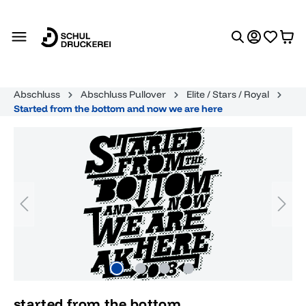
alt springen
Abschluss
Abschluss Pullover
Elite / Stars / Royal
Started from the bottom and now we are here
Bildergalerie überspringen
started from the bottom