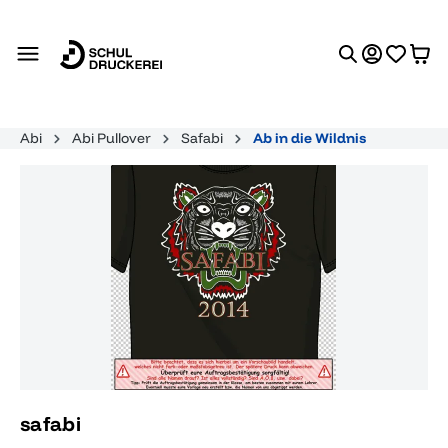
alt springen
Abi
Abi Pullover
Safabi
Ab in die Wildnis
Bildergalerie überspringen
safabi