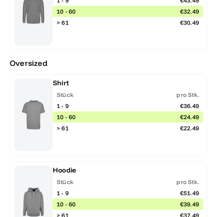
1 - 9
€43.49
10 - 60
€32.49
> 61
€30.49
Oversized
Shirt
Stück
pro Stk.
1 - 9
€36.49
10 - 60
€24.49
> 61
€22.49
Hoodie
Stück
pro Stk.
1 - 9
€51.49
10 - 60
€39.49
> 61
€37.49