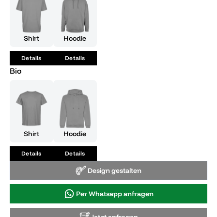
Mach dieses Produkt zu einem Teil deiner Feierlichkeiten
und zeige, dass du und deine Freunde wirklich supergeil
seid!
Shirt
Hoodie
Details
Details
Bio
Shirt
Hoodie
Details
Details
Design gestalten
Per Whatsapp anfragen