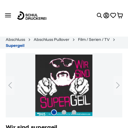
alt springen
Abschluss
Abschluss Pullover
Film / Serien / TV
Supergeil
Bildergalerie überspringen
Wir sind supergeil